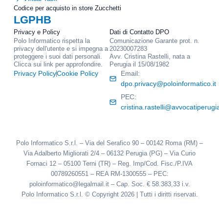
Codice per acquisto in store Zucchetti
LGPHB
Privacy e Policy
Dati di Contatto DPO
Polo Informatico rispetta la
Comunicazione Garante prot. n.
privacy dell'utente e si impegna a
20230007283
proteggere i suoi dati personali.
Avv. Cristina Rastelli, nata a
Clicca sui link per approfondire.
Perugia il 15/08/1982
Privacy Policy
Cookie Policy
Email:
dpo.privacy@poloinformatico.it
PEC:
cristina.rastelli@avvocatiperugia
Polo Informatico S.r.l. – Via del Serafico 90 – 00142 Roma (RM) –
Via Adalberto Migliorati 2/4 – 06132 Perugia (PG) – Via Curio
Fornaci 12 – 05100 Terni (TR) – Reg. Imp/Cod. Fisc./P.IVA
00789260551 – REA RM-1300555 – PEC:
poloinformatico@legalmail.it – Cap. Soc. € 58.383,33 i.v.
Polo Informatico S.r.l. © Copyright 2026 | Tutti i diritti riservati.