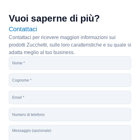
Vuoi saperne di più?
Contattaci
Contattaci per ricevere maggiori informazioni sui
prodotti Zucchetti, sulle loro caratteristiche e su quale si
adatta meglio al tuo business.
N
o
m
C
e
o
*
g
E
n
m
o
a
m
T
i
e
e
l
*
l
*
M
e
e
f
s