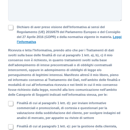
o
s
n
a
o
g
g
P
i
Dichiaro di aver preso visione dell'Informativa ai sensi del
r
Regolamento (UE) 2016/679 del Parlamento Europeo e del Consiglio
o
del 27 Aprile 2016 (GDPR) e della normativa vigente in materia.
Leggi
i
l'informativa
v
a
Ricevuta e letta l'Informativa, prendo atto che per i Trattamenti di dati
c
svolti sulla base delle finalità di cui al paragrafo 1 lett. a), b), c) il mio
y
consenso non è richiesto, in quanto trattamenti svolti sulla base
P
dell'adempimento di intese precontrattuali o di obblighi contrattuali
intercorrenti, oppure in adempimento di obblighi di legge e/o
o
perseguimento di legittimi interessi. Manifesto altresì il mio libero, pieno
l
ed informato consenso al Trattamento dei Dati, nell'ambito delle finalità e
i
modalità di cui all'informativa ricevuta e nei limiti in cui il mio consenso
c
fosse richiesto dalla legge, nonché alla loro comunicazione nell'ambito
y
delle Categorie di Soggetti indicati nell'informativa stessa, per le:
*
F
Finalità di cui al paragrafo 1 lett. d): per inviare informative
i
commerciali e promozionali, di cortesia e questionari per la
valutazione della soddisfazione del cliente, per svolgere indagini ed
n
analisi di mercato, per apparire su riviste di settore
a
l
F
Finalità di cui al paragrafo 1 lett. e): per la gestione della clientela,