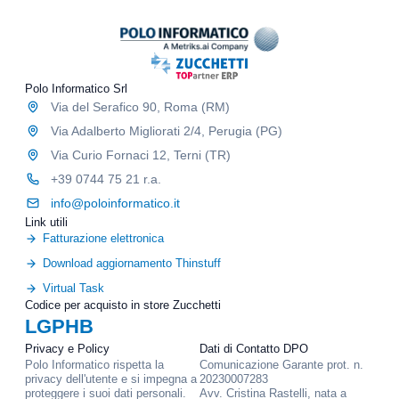
i
e
v
e
o
p
/
r
p
o
u
Polo Informatico Srl
m
b
Via del Serafico 90, Roma (RM)
o
b
z
l
Via Adalberto Migliorati 2/4, Perugia (PG)
i
i
Via Curio Fornaci 12, Terni (TR)
o
c
n
+39 0744 75 21 r.a.
i
a
t
info@poloinformatico.it
l
a
Link utili
i
r
Fatturazione elettronica
i
Download aggiornamento Thinstuff
o
Virtual Task
Codice per acquisto in store Zucchetti
LGPHB
Privacy e Policy
Dati di Contatto DPO
Polo Informatico rispetta la
Comunicazione Garante prot. n.
privacy dell'utente e si impegna a
20230007283
proteggere i suoi dati personali.
Avv. Cristina Rastelli, nata a