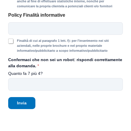
i
i
anche al fine di effettuare statistiche interne, nonché per
t
comunicare la propria clientela a potenziali clienti e/o fornitori
n
à
a
Policy Finalità informative
i
l
n
i
f
t
o
à
r
s
F
Finalità di cui al paragrafo 1 lett. f): per l'inserimento nei siti
m
t
i
aziendali, nelle proprie brochure e nel proprio materiale
a
informativo/pubblicitario a scopo informativo/pubblicitario
a
n
t
t
a
Confermaci che non sei un robot: rispondi correttamente
i
i
l
alla domanda.
*
v
s
i
e
Quanto fa 7 più 4?
t
t
c
i
à
o
c
i
m
h
n
m
e
f
e
i
o
Invia
r
n
r
c
t
m
i
e
a
a
r
t
l
n
i