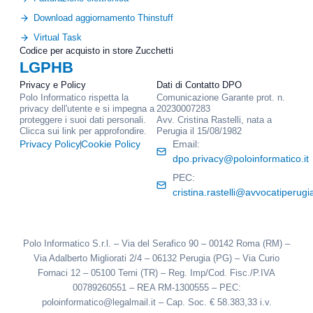
o
i
n
Download aggiornamento Thinstuff
o
a
Virtual Task
l
Codice per acquisto in store Zucchetti
i
LGPHB
Privacy e Policy
Dati di Contatto DPO
Polo Informatico rispetta la
Comunicazione Garante prot. n.
privacy dell'utente e si impegna a
20230007283
proteggere i suoi dati personali.
Avv. Cristina Rastelli, nata a
Clicca sui link per approfondire.
Perugia il 15/08/1982
Privacy Policy
Cookie Policy
Email:
dpo.privacy@poloinformatico.it
PEC:
cristina.rastelli@avvocatiperugia
Polo Informatico S.r.l. – Via del Serafico 90 – 00142 Roma (RM) –
Via Adalberto Migliorati 2/4 – 06132 Perugia (PG) – Via Curio
Fornaci 12 – 05100 Terni (TR) – Reg. Imp/Cod. Fisc./P.IVA
00789260551 – REA RM-1300555 – PEC:
poloinformatico@legalmail.it – Cap. Soc. € 58.383,33 i.v.