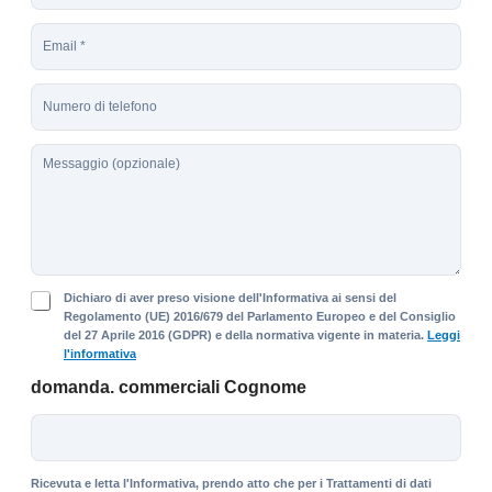
g
E
n
m
o
a
m
T
i
e
e
l
*
l
*
M
e
e
f
s
o
s
n
a
o
g
g
P
i
Dichiaro di aver preso visione dell'Informativa ai sensi del
r
Regolamento (UE) 2016/679 del Parlamento Europeo e del Consiglio
o
del 27 Aprile 2016 (GDPR) e della normativa vigente in materia.
Leggi
i
l'informativa
v
a
domanda. commerciali Cognome
c
y
P
o
l
Ricevuta e letta l'Informativa, prendo atto che per i Trattamenti di dati