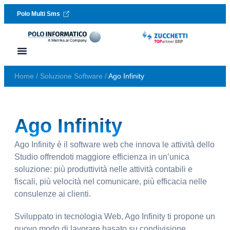
Polo Multi Sms
Vai al contenuto
Lavora con noi
Richiedi assistenza
Home
/
Soluzione Software
/
Ago Infinity
Ago Infinity
Ago Infinity è il software web che innova le attività dello
Studio offrendoti maggiore efficienza in un’unica
soluzione: più produttività nelle attività contabili e
fiscali, più velocità nel comunicare, più efficacia nelle
consulenze ai clienti.
Sviluppato in tecnologia Web, Ago Infinity ti propone un
nuovo modo di lavorare basato su condivisione,