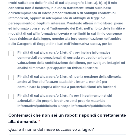
svolti sulla base delle finalità di cui al paragrafo 1 lett. a), b), c) il mio
i
consenso non è richiesto, in quanto trattamenti svolti sulla base
c
dell'adempimento di intese precontrattuali o di obblighi contrattuali
y
intercorrenti, oppure in adempimento di obblighi di legge e/o
*
perseguimento di legittimi interessi. Manifesto altresì il mio libero, pieno
ed informato consenso al Trattamento dei Dati, nell'ambito delle finalità e
modalità di cui all'informativa ricevuta e nei limiti in cui il mio consenso
fosse richiesto dalla legge, nonché alla loro comunicazione nell'ambito
delle Categorie di Soggetti indicati nell'informativa stessa, per le:
F
Finalità di cui al paragrafo 1 lett. d): per inviare informative
i
commerciali e promozionali, di cortesia e questionari per la
valutazione della soddisfazione del cliente, per svolgere indagini ed
n
analisi di mercato, per apparire su riviste di settore
a
l
F
Finalità di cui al paragrafo 1 lett. e): per la gestione della clientela,
i
i
anche al fine di effettuare statistiche interne, nonché per
t
comunicare la propria clientela a potenziali clienti e/o fornitori
n
à
a
F
Finalità di cui al paragrafo 1 lett. f): per l'inserimento nei siti
i
l
i
aziendali, nelle proprie brochure e nel proprio materiale
n
i
informativo/pubblicitario a scopo informativo/pubblicitario
n
f
t
a
Confermaci che non sei un robot: rispondi correttamente
o
à
l
r
alla domanda.
*
s
i
m
t
Qual è il nome del mese successivo a luglio?
t
a
a