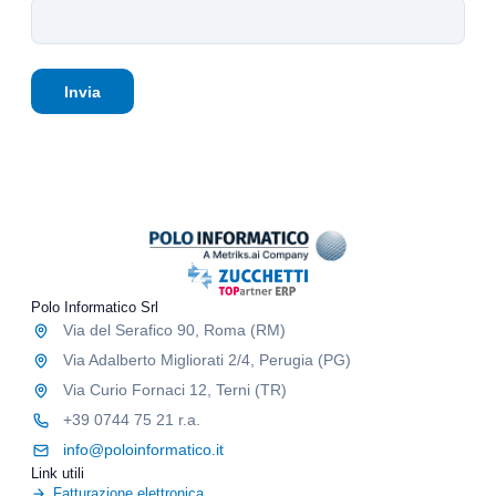
à
t
t
i
i
i
n
v
s
f
e
t
o
Invia
c
i
r
o
c
m
m
h
a
m
e
t
e
i
i
r
n
v
c
t
o
i
e
/
a
r
p
l
n
u
i
Polo Informatico Srl
e
b
e
Via del Serafico 90, Roma (RM)
b
p
l
Via Adalberto Migliorati 2/4, Perugia (PG)
r
i
Via Curio Fornaci 12, Terni (TR)
o
c
m
+39 0744 75 21 r.a.
i
o
t
info@poloinformatico.it
z
a
Link utili
i
r
Fatturazione elettronica