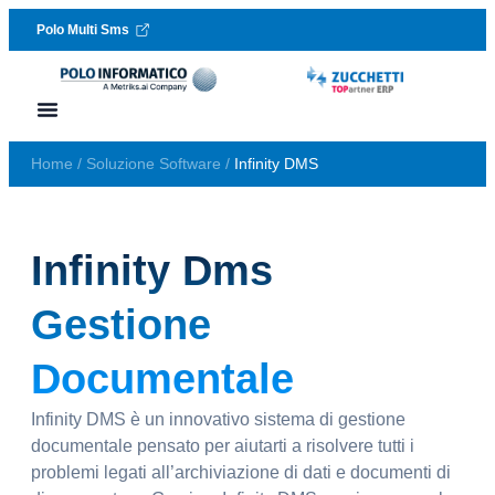
Polo Multi Sms
Vai al contenuto
Lavora con noi
Richiedi assistenza
Home
/
Soluzione Software
/
Infinity DMS
Infinity Dms
Gestione
Documentale
Infinity DMS è un innovativo sistema di gestione
documentale pensato per aiutarti a risolvere tutti i
problemi legati all’archiviazione di dati e documenti di