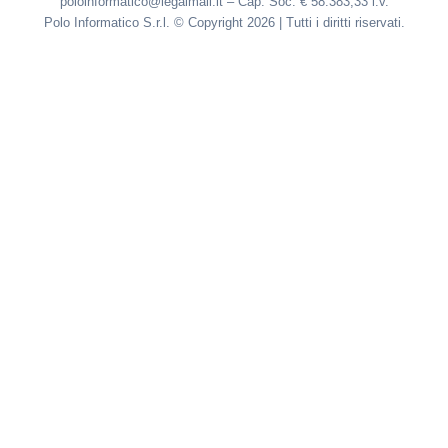
poloinformatico@legalmail.it – Cap. Soc. € 58.383,33 i.v.
Polo Informatico S.r.l. © Copyright 2026 | Tutti i diritti riservati.