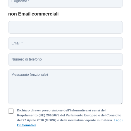
o
*
g
non Email commerciali
n
o
m
e
*
E
m
a
T
i
e
l
l
*
M
e
e
f
s
o
s
n
a
o
g
g
P
i
Dichiaro di aver preso visione dell'Informativa ai sensi del
r
Regolamento (UE) 2016/679 del Parlamento Europeo e del Consiglio
o
del 27 Aprile 2016 (GDPR) e della normativa vigente in materia.
Leggi
i
l'informativa
v