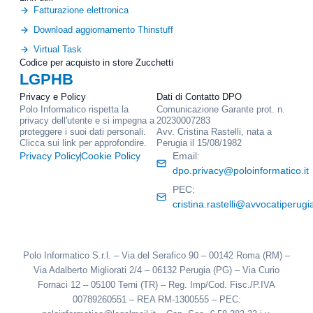
r
Fatturazione elettronica
o
i
n
Download aggiornamento Thinstuff
o
a
Virtual Task
l
Codice per acquisto in store Zucchetti
i
LGPHB
Privacy e Policy
Dati di Contatto DPO
Polo Informatico rispetta la
Comunicazione Garante prot. n.
privacy dell'utente e si impegna a
20230007283
proteggere i suoi dati personali.
Avv. Cristina Rastelli, nata a
Clicca sui link per approfondire.
Perugia il 15/08/1982
Privacy Policy
Cookie Policy
Email:
dpo.privacy@poloinformatico.it
PEC:
cristina.rastelli@avvocatiperugia
Polo Informatico S.r.l. – Via del Serafico 90 – 00142 Roma (RM) –
Via Adalberto Migliorati 2/4 – 06132 Perugia (PG) – Via Curio
Fornaci 12 – 05100 Terni (TR) – Reg. Imp/Cod. Fisc./P.IVA
00789260551 – REA RM-1300555 – PEC: