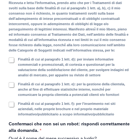
a
Ricevuta e letta l'Informativa, prendo atto che per i Trattamenti di dati
c
svolti sulla base delle finalità di cui al paragrafo 1 lett. a), b), c) il mio
y
consenso non è richiesto, in quanto trattamenti svolti sulla base
P
dell'adempimento di intese precontrattuali o di obblighi contrattuali
intercorrenti, oppure in adempimento di obblighi di legge e/o
o
perseguimento di legittimi interessi. Manifesto altresì il mio libero, pieno
l
ed informato consenso al Trattamento dei Dati, nell'ambito delle finalità e
i
modalità di cui all'informativa ricevuta e nei limiti in cui il mio consenso
c
fosse richiesto dalla legge, nonché alla loro comunicazione nell'ambito
y
delle Categorie di Soggetti indicati nell'informativa stessa, per le:
*
F
Finalità di cui al paragrafo 1 lett. d): per inviare informative
i
commerciali e promozionali, di cortesia e questionari per la
valutazione della soddisfazione del cliente, per svolgere indagini ed
n
analisi di mercato, per apparire su riviste di settore
a
l
F
Finalità di cui al paragrafo 1 lett. e): per la gestione della clientela,
i
i
anche al fine di effettuare statistiche interne, nonché per
t
comunicare la propria clientela a potenziali clienti e/o fornitori
n
à
a
F
Finalità di cui al paragrafo 1 lett. f): per l'inserimento nei siti
i
l
i
aziendali, nelle proprie brochure e nel proprio materiale
n
i
informativo/pubblicitario a scopo informativo/pubblicitario
n
f
t
a
Confermaci che non sei un robot: rispondi correttamente
o
à
l
r
alla domanda.
*
s
i
m
t
Qual è il nome del mese successivo a luglio?