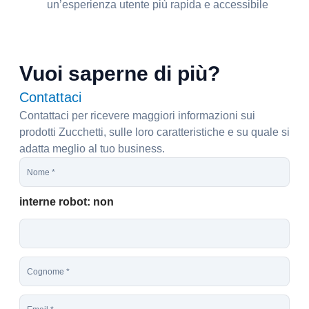
un’esperienza utente più rapida e accessibile
Vuoi saperne di più?
Contattaci
Contattaci per ricevere maggiori informazioni sui
prodotti Zucchetti, sulle loro caratteristiche e su quale si
adatta meglio al tuo business.
N
o
m
interne robot: non
e
*
C
o
g
E
n