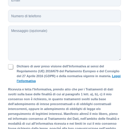
m
o
a
m
T
i
e
e
l
*
l
*
M
e
e
f
s
o
s
n
a
o
g
g
P
i
Dichiaro di aver preso visione dell'Informativa ai sensi del
r
Regolamento (UE) 2016/679 del Parlamento Europeo e del Consiglio
o
del 27 Aprile 2016 (GDPR) e della normativa vigente in materia.
Leggi
i
l'informativa
v
a
Ricevuta e letta l'Informativa, prendo atto che per i Trattamenti di dati
c
svolti sulla base delle finalità di cui al paragrafo 1 lett. a), b), c) il mio
y
consenso non è richiesto, in quanto trattamenti svolti sulla base
P
dell'adempimento di intese precontrattuali o di obblighi contrattuali
intercorrenti, oppure in adempimento di obblighi di legge e/o
o
perseguimento di legittimi interessi. Manifesto altresì il mio libero, pieno
l
ed informato consenso al Trattamento dei Dati, nell'ambito delle finalità e
i
modalità di cui all'informativa ricevuta e nei limiti in cui il mio consenso
c
fosse richiesto dalla legge, nonché alla loro comunicazione nell'ambito