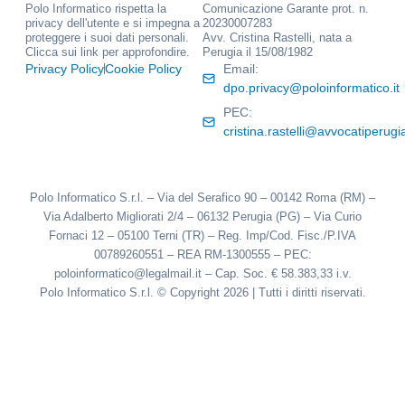
Polo Informatico rispetta la
Comunicazione Garante prot. n.
privacy dell'utente e si impegna a
20230007283
proteggere i suoi dati personali.
Avv. Cristina Rastelli, nata a
Clicca sui link per approfondire.
Perugia il 15/08/1982
Privacy Policy
Cookie Policy
Email:
dpo.privacy@poloinformatico.it
PEC:
cristina.rastelli@avvocatiperugia
Polo Informatico S.r.l. – Via del Serafico 90 – 00142 Roma (RM) –
Via Adalberto Migliorati 2/4 – 06132 Perugia (PG) – Via Curio
Fornaci 12 – 05100 Terni (TR) – Reg. Imp/Cod. Fisc./P.IVA
00789260551 – REA RM-1300555 – PEC:
poloinformatico@legalmail.it – Cap. Soc. € 58.383,33 i.v.
Polo Informatico S.r.l. © Copyright 2026 | Tutti i diritti riservati.