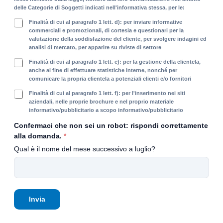
y
delle Categorie di Soggetti indicati nell'informativa stessa, per le:
*
F
Finalità di cui al paragrafo 1 lett. d): per inviare informative
i
commerciali e promozionali, di cortesia e questionari per la
valutazione della soddisfazione del cliente, per svolgere indagini ed
n
analisi di mercato, per apparire su riviste di settore
a
l
F
Finalità di cui al paragrafo 1 lett. e): per la gestione della clientela,
i
i
anche al fine di effettuare statistiche interne, nonché per
t
comunicare la propria clientela a potenziali clienti e/o fornitori
n
à
a
F
Finalità di cui al paragrafo 1 lett. f): per l'inserimento nei siti
i
l
i
aziendali, nelle proprie brochure e nel proprio materiale
n
i
informativo/pubblicitario a scopo informativo/pubblicitario
n
f
t
a
Confermaci che non sei un robot: rispondi correttamente
o
à
l
r
alla domanda.
*
s
i
m
t
Qual è il nome del mese successivo a luglio?
t
a
a
à
t
t
i
i
i
n
v
s
f
e
t
o
Invia
c
i
r
o
c
m
m
h