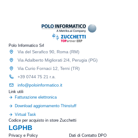
a
m
e
t
e
i
i
r
n
v
c
t
o
i
e
/
a
r
p
l
n
u
i
Polo Informatico Srl
e
b
e
Via del Serafico 90, Roma (RM)
b
p
l
Via Adalberto Migliorati 2/4, Perugia (PG)
r
i
Via Curio Fornaci 12, Terni (TR)
o
c
m
+39 0744 75 21 r.a.
i
o
t
info@poloinformatico.it
z
a
Link utili
i
r
Fatturazione elettronica
o
i
n
Download aggiornamento Thinstuff
o
a
Virtual Task
l
Codice per acquisto in store Zucchetti
i
LGPHB
Privacy e Policy
Dati di Contatto DPO