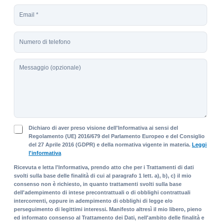
g
E
n
m
o
a
m
T
i
e
e
l
*
l
*
M
e
e
f
s
o
s
n
a
o
g
g
P
i
Dichiaro di aver preso visione dell'Informativa ai sensi del
r
Regolamento (UE) 2016/679 del Parlamento Europeo e del Consiglio
o
del 27 Aprile 2016 (GDPR) e della normativa vigente in materia.
Leggi
i
l'informativa
v
a
Ricevuta e letta l'Informativa, prendo atto che per i Trattamenti di dati
c
svolti sulla base delle finalità di cui al paragrafo 1 lett. a), b), c) il mio
y
consenso non è richiesto, in quanto trattamenti svolti sulla base
P
dell'adempimento di intese precontrattuali o di obblighi contrattuali
intercorrenti, oppure in adempimento di obblighi di legge e/o
o
perseguimento di legittimi interessi. Manifesto altresì il mio libero, pieno
l
ed informato consenso al Trattamento dei Dati, nell'ambito delle finalità e