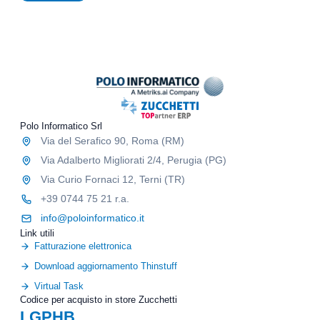
o
c
m
m
h
a
m
e
t
e
i
i
r
n
v
c
t
o
i
e
/
a
r
p
l
n
u
i
Polo Informatico Srl
e
b
e
Via del Serafico 90, Roma (RM)
b
p
l
Via Adalberto Migliorati 2/4, Perugia (PG)
r
i
Via Curio Fornaci 12, Terni (TR)
o
c
m
+39 0744 75 21 r.a.
i
o
t
info@poloinformatico.it
z
a
Link utili
i
r
Fatturazione elettronica
o
i
n
Download aggiornamento Thinstuff
o
a
Virtual Task
l
Codice per acquisto in store Zucchetti
i
LGPHB