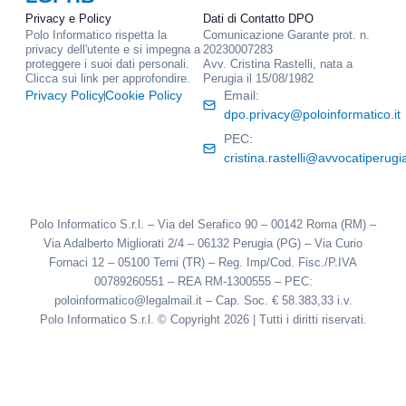
Privacy e Policy
Dati di Contatto DPO
Polo Informatico rispetta la
Comunicazione Garante prot. n.
privacy dell'utente e si impegna a
20230007283
proteggere i suoi dati personali.
Avv. Cristina Rastelli, nata a
Clicca sui link per approfondire.
Perugia il 15/08/1982
Privacy Policy
Cookie Policy
Email:
dpo.privacy@poloinformatico.it
PEC:
cristina.rastelli@avvocatiperugia
Polo Informatico S.r.l. – Via del Serafico 90 – 00142 Roma (RM) –
Via Adalberto Migliorati 2/4 – 06132 Perugia (PG) – Via Curio
Fornaci 12 – 05100 Terni (TR) – Reg. Imp/Cod. Fisc./P.IVA
00789260551 – REA RM-1300555 – PEC:
poloinformatico@legalmail.it – Cap. Soc. € 58.383,33 i.v.
Polo Informatico S.r.l. © Copyright 2026 | Tutti i diritti riservati.