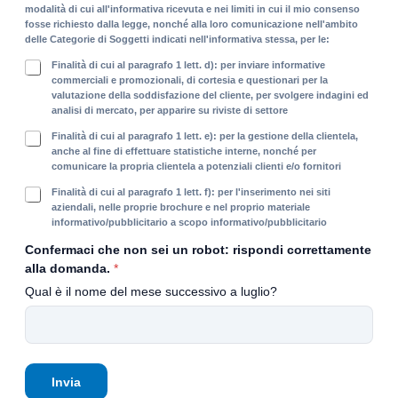
i
modalità di cui all'informativa ricevuta e nei limiti in cui il mio consenso
c
fosse richiesto dalla legge, nonché alla loro comunicazione nell'ambito
y
delle Categorie di Soggetti indicati nell'informativa stessa, per le:
*
F
Finalità di cui al paragrafo 1 lett. d): per inviare informative
i
commerciali e promozionali, di cortesia e questionari per la
valutazione della soddisfazione del cliente, per svolgere indagini ed
n
analisi di mercato, per apparire su riviste di settore
a
l
F
Finalità di cui al paragrafo 1 lett. e): per la gestione della clientela,
i
i
anche al fine di effettuare statistiche interne, nonché per
t
comunicare la propria clientela a potenziali clienti e/o fornitori
n
à
a
F
Finalità di cui al paragrafo 1 lett. f): per l'inserimento nei siti
i
l
i
aziendali, nelle proprie brochure e nel proprio materiale
n
i
informativo/pubblicitario a scopo informativo/pubblicitario
n
f
t
a
Confermaci che non sei un robot: rispondi correttamente
o
à
l
r
alla domanda.
*
s
i
m
t
Qual è il nome del mese successivo a luglio?
t
a
a
à
t
t
i
i
i
n
v
s
f
e
t
o
Invia
c
i
r